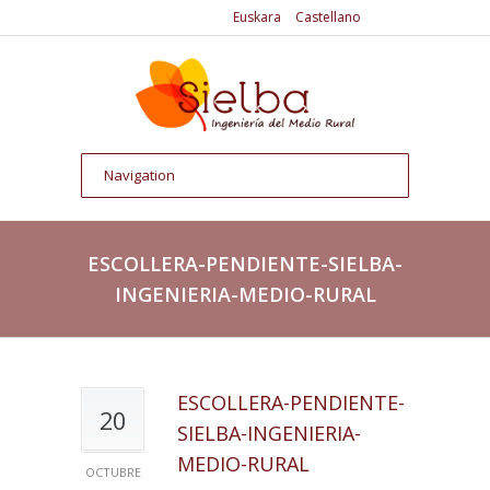
Euskara
Castellano
ESCOLLERA-PENDIENTE-SIELBA-
INGENIERIA-MEDIO-RURAL
ESCOLLERA-PENDIENTE-
20
SIELBA-INGENIERIA-
MEDIO-RURAL
OCTUBRE